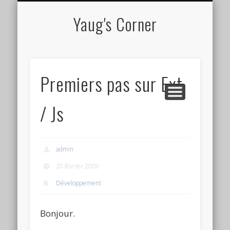
CV EN LIGNE
TUTORIELS
À PROPOS
PROJETS
Yaug's Corner
Premiers pas sur Ext
/ Js
admin
20 février 2009
Développement
Bonjour.