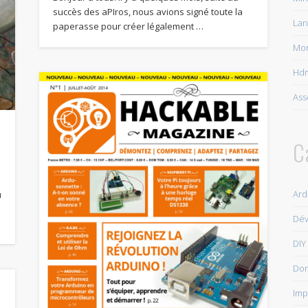
succès des aPIros, nous avions signé toute la
Lan
paperasse pour créer légalement …
Mon
Hdm
Ass
C
Ard
u
Dé
DIY
Do
Imp