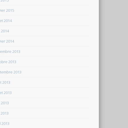
 2015
vier 2015
let 2014
n 2014
vier 2014
embre 2013
obre 2013
tembre 2013
t 2013
let 2013
n 2013
 2013
il 2013