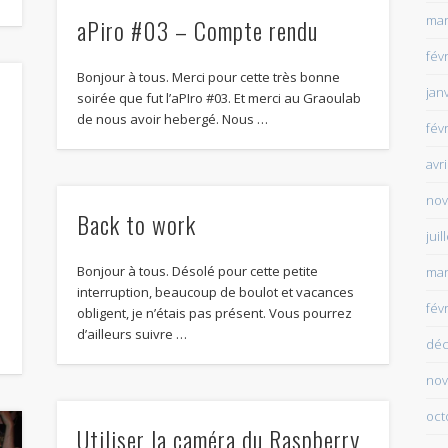
mar
aPiro #03 – Compte rendu
fév
Bonjour à tous. Merci pour cette très bonne
jan
soirée que fut l’aPIro #03. Et merci au Graoulab
de nous avoir hebergé. Nous …
fév
avr
nov
Back to work
juil
Bonjour à tous. Désolé pour cette petite
mar
interruption, beaucoup de boulot et vacances
fév
obligent, je n’étais pas présent. Vous pourrez
d’ailleurs suivre …
déc
nov
oct
Utiliser la caméra du Raspberry