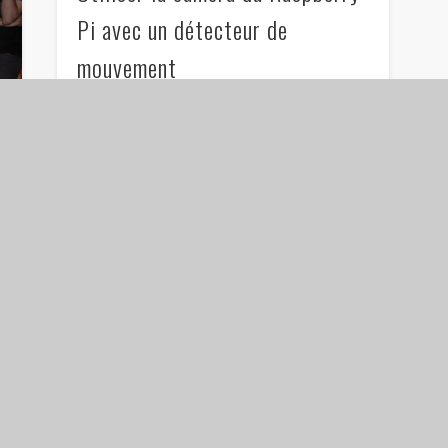
Pi avec un détecteur de
mouvement
Bonjour à tous, Après avoir utilisé un capteur
ultrason et la caméra du Raspberry Pi lors des
derniers tutos, nous allons désormais …