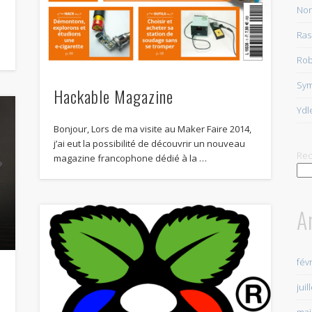
Non
Ras
Rob
Sy
Hackable Magazine
Ydl
Bonjour, Lors de ma visite au Maker Faire 2014,
j’ai eut la possibilité de découvrir un nouveau
Rec
magazine francophone dédié à la …
A
fév
juil