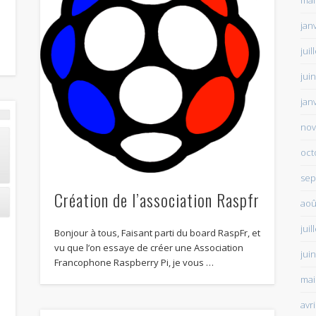
mai
jan
juil
jui
jan
nov
oct
sep
Création de l’association Raspfr
aoû
juil
Bonjour à tous, Faisant parti du board RaspFr, et
vu que l’on essaye de créer une Association
jui
Francophone Raspberry Pi, je vous …
mai
avr