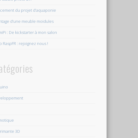
cement du projet d’aquaponie
tage d’une meuble moidules
iPi : De kickstarter à mon salon
o RaspFR : rejoignez nous !
atégories
uino
veloppement
motique
rimante 3D