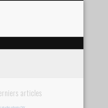
erniers articles
i studio photo DIY