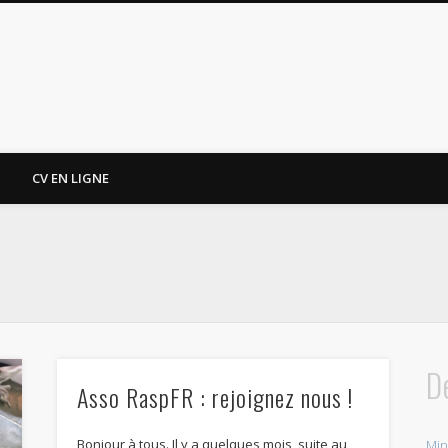
CV EN LIGNE
D
Asso RaspFR : rejoignez nous !
Bonjour à tous. Il y a quelques mois, suite au
Min