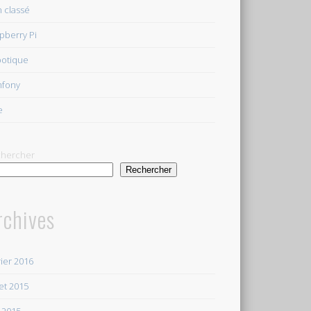
 classé
pberry Pi
otique
mfony
e
hercher
Rechercher
rchives
rier 2016
let 2015