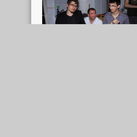
aPIro, round 2
Bonjour à tous, ce vendredi 7 juin avait lieu la
deuxième édition de notre désormais célèbre
aPIro, l’apéro consacré au Raspberry Pi. …