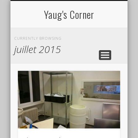
CV EN LIGNE
TUTORIELS
À PROPOS
PROJETS
Yaug's Corner
CURRENTLY BROWSING
juillet 2015