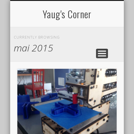
CV EN LIGNE
TUTORIELS
À PROPOS
PROJETS
Yaug's Corner
CURRENTLY BROWSING
mai 2015