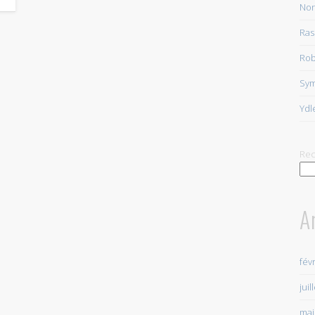
Non
Ras
Rob
Sy
Ydl
Rec
A
fév
juil
mai