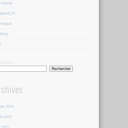
 classé
pberry Pi
otique
mfony
e
hercher
Rechercher
rchives
rier 2016
let 2015
 2015