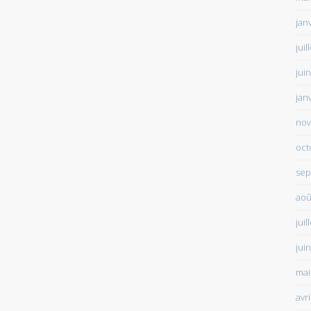
jan
juil
jui
jan
nov
oct
sep
aoû
juil
jui
mai
avr