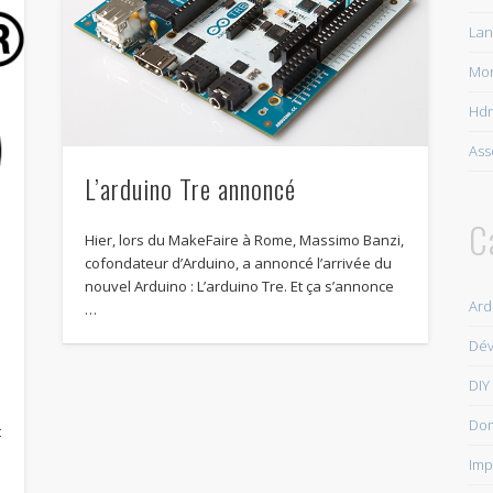
Lan
Mon
Hdm
Ass
L’arduino Tre annoncé
C
Hier, lors du MakeFaire à Rome, Massimo Banzi,
cofondateur d’Arduino, a annoncé l’arrivée du
nouvel Arduino : L’arduino Tre. Et ça s’annonce
Ard
…
Dé
r
DIY
Do
t
Imp