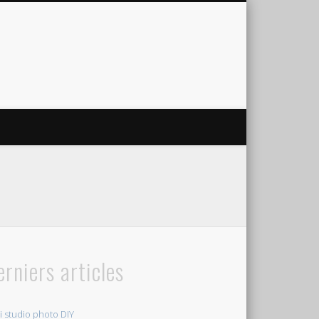
erniers articles
i studio photo DIY