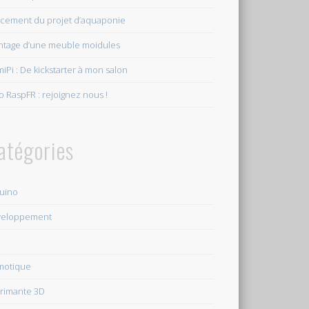
cement du projet d’aquaponie
tage d’une meuble moidules
iPi : De kickstarter à mon salon
o RaspFR : rejoignez nous !
atégories
uino
veloppement
motique
rimante 3D