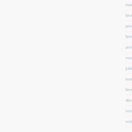
mar
fév
jan
fév
avr
nov
juil
mar
fév
déc
nov
oct