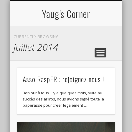
CV EN LIGNE
TUTORIELS
À PROPOS
PROJETS
Yaug's Corner
CURRENTLY BROWSING
juillet 2014
Asso RaspFR : rejoignez nous !
Bonjour à tous. Il y a quelques mois, suite au
succès des aPIros, nous avions signé toute la
paperasse pour créer légalement …