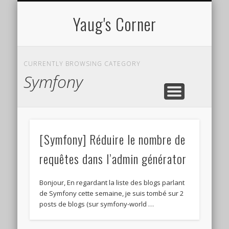
CV EN LIGNE
TUTORIELS
À PROPOS
PROJETS
Yaug's Corner
CURRENTLY BROWSING CATEGORY
Symfony
[Symfony] Réduire le nombre de
requêtes dans l’admin générator
Bonjour, En regardant la liste des blogs parlant
de Symfony cette semaine, je suis tombé sur 2
posts de blogs (sur symfony-world …