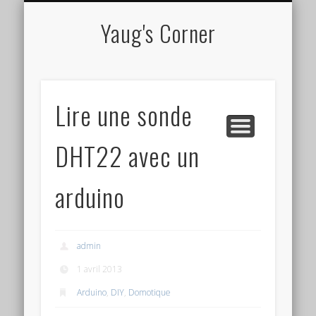
CV EN LIGNE
TUTORIELS
À PROPOS
PROJETS
Yaug's Corner
Lire une sonde
DHT22 avec un
arduino
admin
1 avril 2013
Arduino
,
DIY
,
Domotique