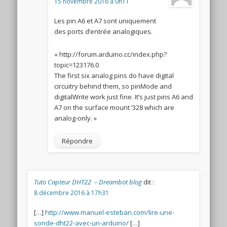
15 novembre 2016 à 0h11
Les pin A6 et A7 sont uniquement
des ports d’entrée analogiques.
« http://forum.arduino.cc/index.php?
topic=123176.0
The first six analog pins do have digital
circuitry behind them, so pinMode and
digitalWrite work just fine. It’s just pins A6 and
A7 on the surface mount ‘328 which are
analog-only. »
Répondre
Tuto Capteur DHT22 – Dreambot blog
dit :
8 décembre 2016 à 17h31
[…]
http://www.manuel-esteban.com/lire-une-
sonde-dht22-avec-un-arduino/
[…]