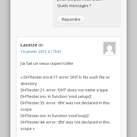
Quels messages ?
Répondre
Laseize
dit :
19 janvier 2015 à 17h41
J’ai fait un vieux copier/coller
« DHTtester.ino:4:17: error: DHT.h: No such file or
directory
DHTtester:21: error: ‘DHT’ does not name a type
DHTtester.ino: In function ‘void setup()’:
DHTtester:35: error: ‘dht’ was not declared in this
scope
DHTtester.ino: In function ‘void loop()’:
DHTtester:44: error: ‘dht’ was not declared in this
scope »