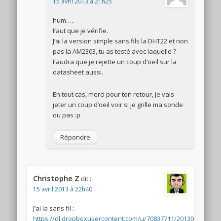
15 avril 2013 à 21h25
hum…..
Faut que je vérifie.
J’ai la version simple sans fils la DHT22 et non
pas la AM2303, tu as testé avec laquelle ?
Faudra que je rejette un coup d’oeil sur la
datasheet aussi.
En tout cas, merci pour ton retour, je vais
jeter un coup d’oeil voir si je grille ma sonde
ou pas :p
Répondre
Christophe Z
dit :
15 avril 2013 à 22h40
J’ai la sans fil :
https://dl.dropboxusercontent.com/u/70837711/20130415_2332