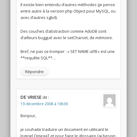
Il existe bien entendu d’autres méthodes (je pense
entre autre à la version php Object pour MySQL, ou
avec d’autres sgbd).
Des couches d’abstraction comme AdoDB sont
d’ailleurs buggué avec le setCharset, de mémoire.
Bref, ne pas se tromper : « SET NAME utf8 » est une
**requête SQL**…
Répondre
DE VRIESE
dit :
19 décembre 2008 à 16h36
Bonjour,
je souhaite traduire un document en utilisant le
logiciel OmegaT et pour faire le glossaire j’ai besoin