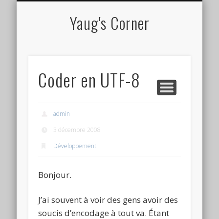
CV EN LIGNE
TUTORIELS
À PROPOS
PROJETS
Yaug's Corner
Coder en UTF-8
admin
3 décembre 2008
Développement
Bonjour.
J’ai souvent à voir des gens avoir des
soucis d’encodage à tout va. Étant