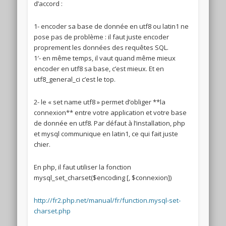
d’accord :
1- encoder sa base de donnée en utf8 ou latin1 ne
pose pas de problème : il faut juste encoder
proprement les données des requêtes SQL.
1′- en même temps, il vaut quand même mieux
encoder en utf8 sa base, c’est mieux. Et en
utf8_general_ci c’est le top.
2- le « set name utf8 » permet d’obliger **la
connexion** entre votre application et votre base
de donnée en utf8. Par défaut à l’installation, php
et mysql communique en latin1, ce qui fait juste
chier.
En php, il faut utiliser la fonction
mysql_set_charset($encoding [, $connexion])
http://fr2.php.net/manual/fr/function.mysql-set-
charset.php