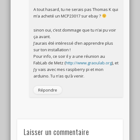
A tout hasard, tu ne serais pas Thomas K qui
m’a acheté un MCP23017 sur ebay ?
sinon oui, c’est dommage que tu n’ai pu voir
ça avant.
J’aurais été intéressé d’en apprendre plus
sur ton installation !
Pour info, ce soir il y a une réunion au
FabLab de Metz (
http://www.graoulab.org
), et
j’y vais avec mes raspberry pi et mon
arduino. Tu n’as qu’à venir.
Répondre
Laisser un commentaire