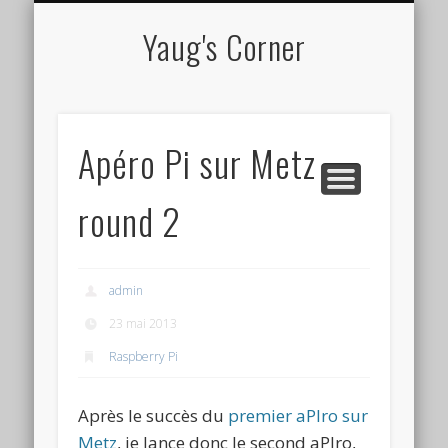
CV EN LIGNE
TUTORIELS
À PROPOS
PROJETS
Yaug's Corner
Apéro Pi sur Metz –
round 2
admin
23 mai 2013
Raspberry Pi
Après le succès du
premier aPIro sur
Metz
, je lance donc le second aPIro,