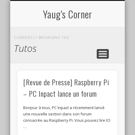
CV EN LIGNE
TUTORIELS
À PROPOS
PROJETS
Yaug's Corner
CURRENTLY BROWSING TAG
Tutos
[Revue de Presse] Raspberry Pi
– PC Inpact lance un forum
Bonjour à tous, PC Inpact a récemment lancé
une nouvelle section dans son forum
consacrée au Raspberry Pi. Vous pouvez lire ICI
…