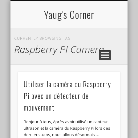
CV EN LIGNE
TUTORIELS
À PROPOS
PROJETS
Yaug's Corner
CURRENTLY BROWSING TAG
Raspberry PI Camera
Utiliser la caméra du Raspberry
Pi avec un détecteur de
mouvement
Bonjour à tous, Après avoir utilisé un capteur
ultrason et la caméra du Raspberry Pi lors des
derniers tutos, nous allons désormais …